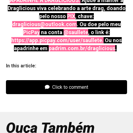
APADRINHE A DRAGLICIOUS:
Ajude a manter a
Draglicious viva celebrando a arte drag, doando
pelo nosso
PIX
, chave:
draglicious@outlook.com
. Ou doe pelo meu
PicPay
na conta
@saullete
, o link é:
https://app.picpay.com/user/saullete
.
Ou nos
apadrinhe em
padrim.com.br/draglicious
.
In this article:
Click to comment
Ouça Também