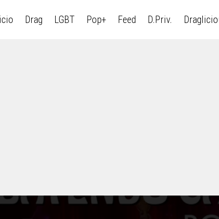
icio
Drag
LGBT
Pop+
Feed
D.Priv.
Draglici