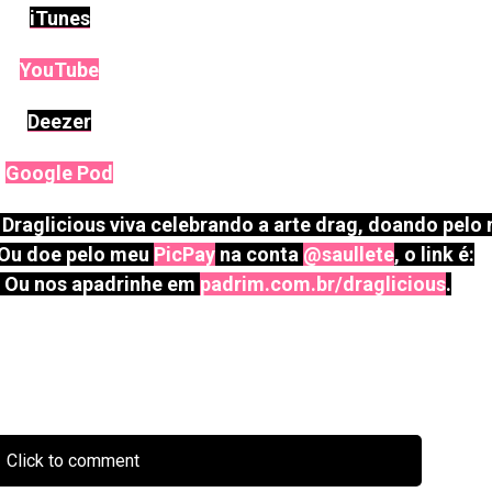
u
iTunes
p
a
YouTube
r
Deezer
a
b
Google Pod
a
i
Draglicious viva celebrando a arte drag, doando pelo
x
 Ou doe pelo meu
PicPay
na conta
@saullete
, o link é:
o
Ou nos apadrinhe em
padrim.com.br/draglicious
.
p
a
r
a
a
u
Click to comment
m