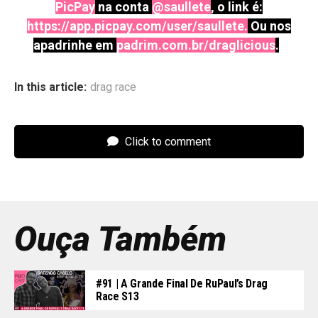
PicPay
na conta
@saullete
, o link é:
https://app.picpay.com/user/saullete
.
Ou nos
apadrinhe em
padrim.com.br/draglicious
.
In this article:
drag race
Click to comment
Ouça Também
#91 | A Grande Final De RuPaul’s Drag
Race S13