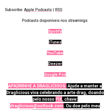
Subscribe:
Apple Podcasts
|
RSS
Podcasts disponíveis nos streamings:
Spotify
iTunes
YouTube
Deezer
Google Pod
APADRINHE A DRAGLICIOUS:
Ajude a manter a
Draglicious viva celebrando a arte drag, doando
pelo nosso
PIX
, chave:
draglicious@outlook.com
. Ou doe pelo meu