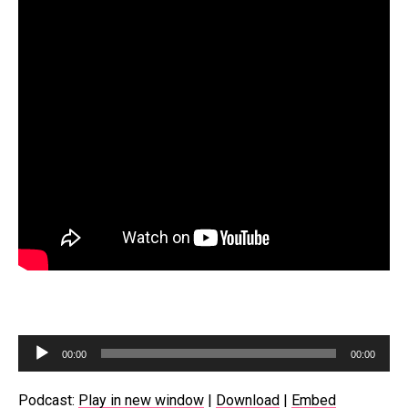
T
00:00
00:00
o
c
Podcast:
Play in new window
|
Download
|
Embed