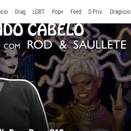
icio
Drag
LGBT
Pop+
Feed
D.Priv.
Draglici