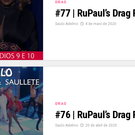
DRAG
#77 | RuPaul’s Drag
Saulo Adelino
4 de maio de 2020
DRAG
#76 | RuPaul’s Drag
Saulo Adelino
20 de abril de 2020