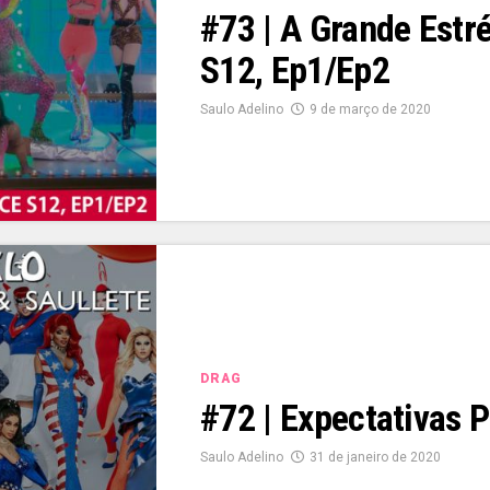
#73 | A Grande Estr
S12, Ep1/Ep2
Saulo Adelino
9 de março de 2020
DRAG
#72 | Expectativas 
Saulo Adelino
31 de janeiro de 2020