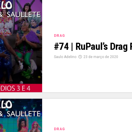
DRAG
#74 | RuPaul’s Drag
Saulo Adelino
23 de março de 2020
DRAG