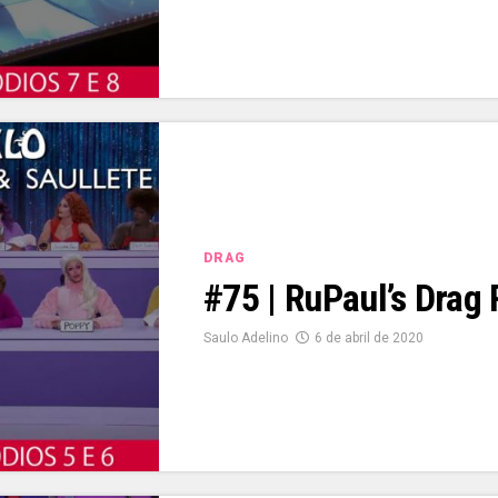
DRAG
#75 | RuPaul’s Drag
Saulo Adelino
6 de abril de 2020