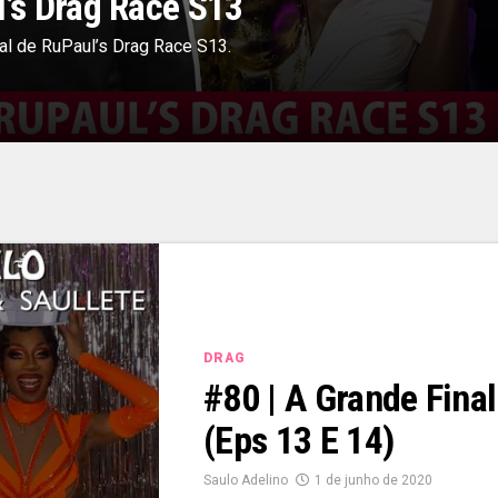
l’s Drag Race S13
al de RuPaul’s Drag Race S13.
DRAG
#80 | A Grande Fina
(Eps 13 E 14)
Saulo Adelino
1 de junho de 2020